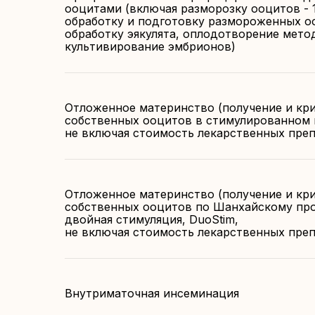
ооцитами (включая разморозку ооцитов - 1
обработку и подготовку размороженных о
обработку эякулята, оплодотворение мето
культивирование эмбрионов)
Отложенное материнство (получение и кр
собственных ооцитов в стимулированном 
не включая стоимость лекарственных пре
Отложенное материнство (получение и кр
собственных ооцитов по Шанхайскому про
двойная стимуляция, DuoStim,
не включая стоимость лекарственных пре
Внутриматочная инсеминация