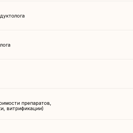
одуктолога
лога
тоимости препаратов,
ки, витрификации)