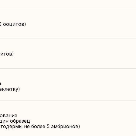
0 ооцитов)
итов)
я
еклетку)
рование
дин образец
тодермы не более 5 эмбрионов)