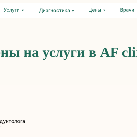
ги
луги
Цены
Цены
Врачи
Врачи
Контакты
Конта
Диагностика
Диагностика
ны на услуги в AF cli
дуктолога
)