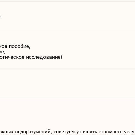
а
кое пособие,
е,
огическое исследование)
жных недоразумений, советуем уточнять стоимость услу