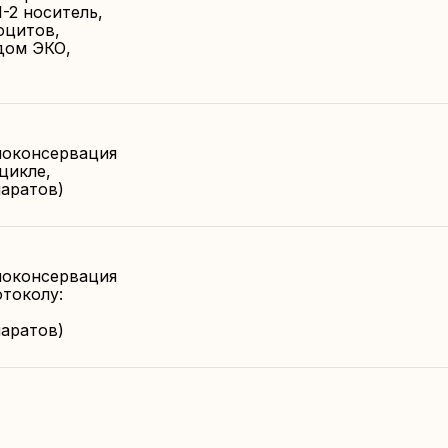
-2 носитель,
оцитов,
дом ЭКО,
иоконсервация
цикле,
паратов)
иоконсервация
токолу:
паратов)