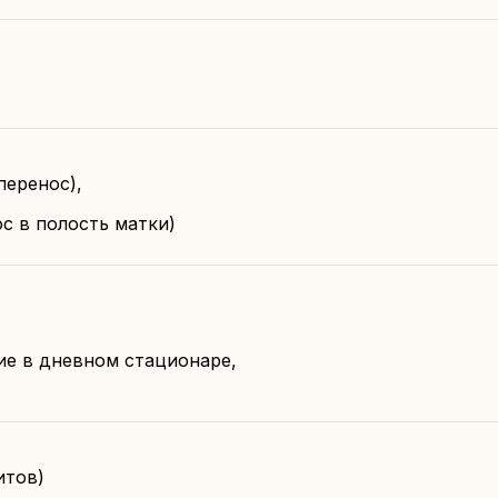
еренос),
с в полость матки)
ие в дневном стационаре,
итов)