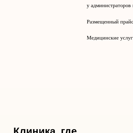
у администраторов
Клиника, где
Размещенный прайс 
рождается надежда
Медицинские услуги
+7 (968) 507-99-00
+7 (495) 203-10-20
+7 (495) 205-10-20
AF-clinic@mail.ru