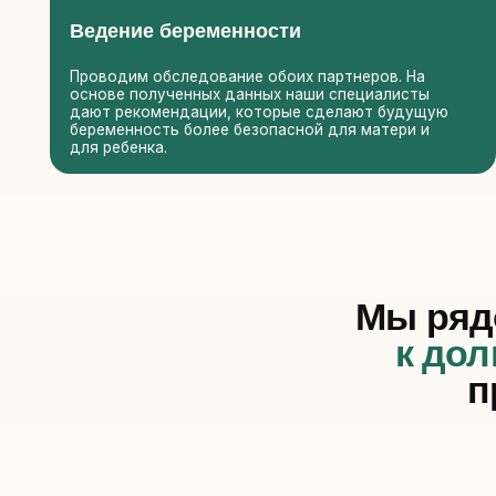
Мы рядом,
к долго
проф
преимущества
В
соп
Передовое лечение
с выс