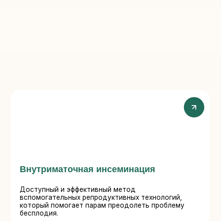
нутриматочная инсеминация
Экстрако
оплодотв
оступный и эффективный метод
Высокотехно
спомогательных репродуктивных технологий,
которая пом
оторый помогает парам преодолеть проблему
родителями,
есплодия.
бесплодием.
Суррогат
онорские программы