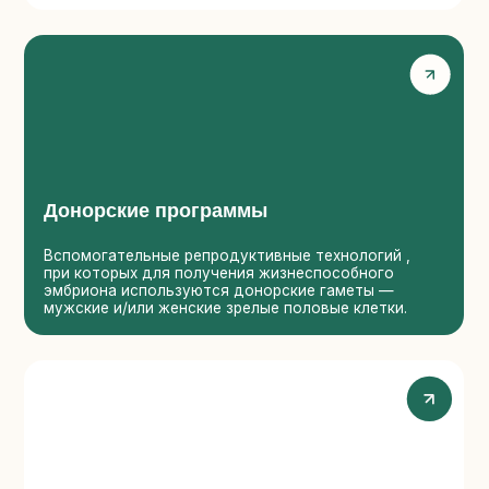
спомогательные репродуктивные технологий ,
Обеспечивае
ри которых для получения жизнеспособного
а также орг
мбриона используются донорские гаметы —
консультаци
ужские и/или женские зрелые половые клетки.
необходимы
перативная гинекология
Мужское 
асполагаем самым современным медицинским
Проводим тщ
борудованием и штатом высококлассных
выявить точ
пециалистов, имеющих большой практический
пыт работы в данной области.