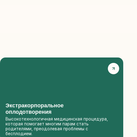
рпоральное
орения
логичная медицинская процедура,
огает многим парам стать
 преодолевая проблемы с
ное материнство