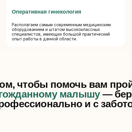
 чтобы помочь вам пройти пут
жданному малышу
— бережно,
ессионально и с заботой
Обес
Генетическая
едение,
диагностика на всех
ровождение
и ж
этапах
оким риском