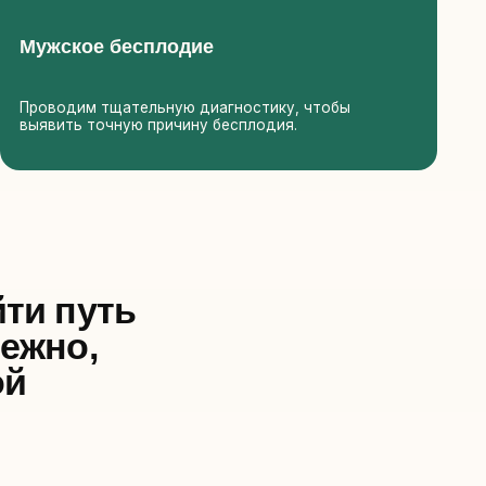
ь
печиваем высокое
качество
изнеспособность
эибрионов