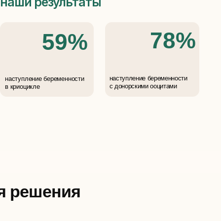
наступление беременности
ременности
c донорскими ооцитами
ния