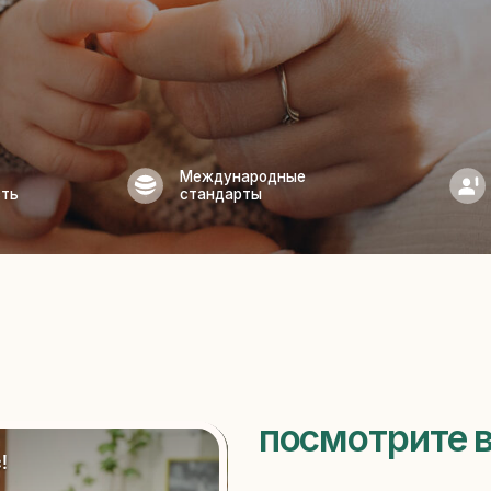
Международные
Индивидуаль
стандарты
подход
посмотрите видео
наши ре
48%