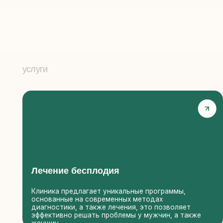
Лечение бесплодия
В
Клиника предлагает уникальные программы,
Д
основанные на современных методах
в
диагностики, а также лечения, это позволяет
к
эффективно решать проблемы у мужчин, а также
б
женщин.
ПГД эмбрионов
Д