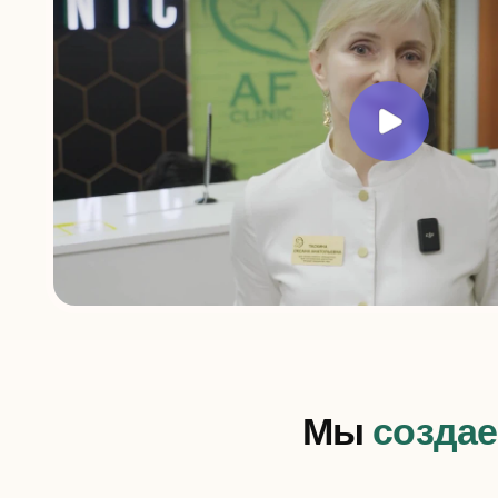
Мы
создаем 
са
услуги