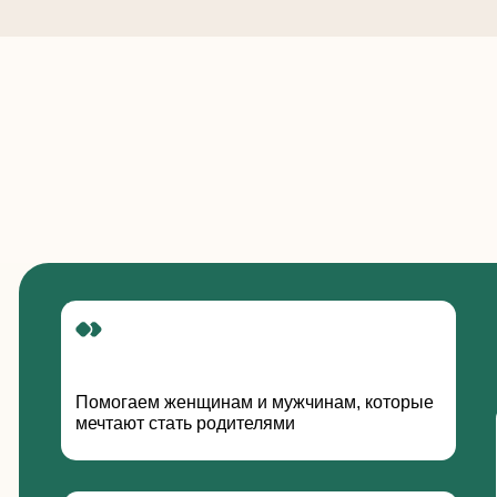
мечтают стать родителями
Начинаем с 
консультаци
Подбираем оптимальный протокол
лечения по результатам диагностики
Проводим по
женщин: от 
фолликулов
Тщательно обследуем полость матки
и яичники при нарушениях цикла
В клинике р
спермограмм