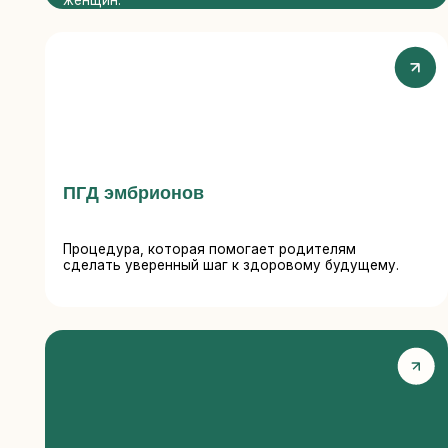
В
Процедура, которая помогает родителям
п
сделать уверенный шаг к здоровому будущему.
э
м
Ведение беременности
О
Проводим обследование обоих партнеров. На
Р
основе полученных данных наши специалисты
о
дают рекомендации, которые сделают будущую
с
беременность более безопасной для матери и
о
для ребенка.