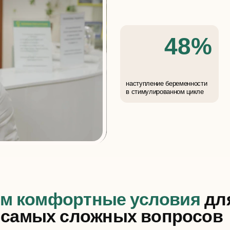
наступление бе
наступление беременности
в криоцикле
в стимулированном цикле
комфортные условия
для реше
мых сложных вопросов