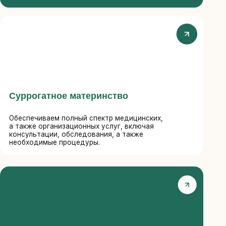
м полный спектр медицинских,
анизационных услуг, включая
и, обследования, а также
е процедуры.
бесплодие
ательную диагностику, чтобы
ную причину бесплодия.