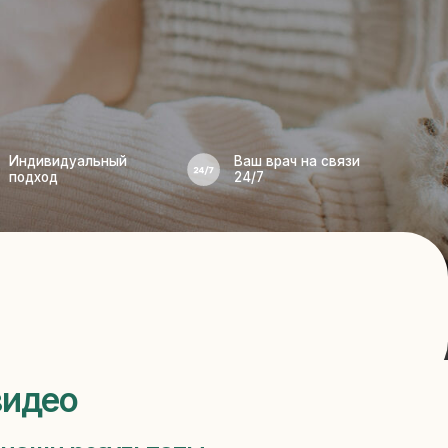
Ваш врач на связи
ный
24/7
зультаты
78%
59%