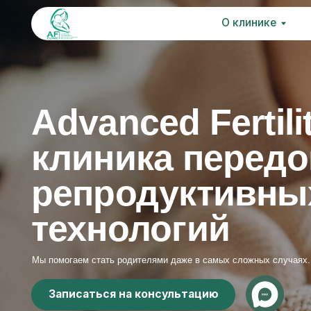
О клинике
О клинике
Услу
Ус
Advanced Fertility 
клиника передов
репродуктивных
технологий
Мы помогаем стать родителями даже в самых сложных случаях.
Записаться на консультацию