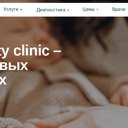
ги
луги
Цены
Цены
Врачи
Врачи
Контакты
Конта
Диагностика
Диагностика
clinic –
ых